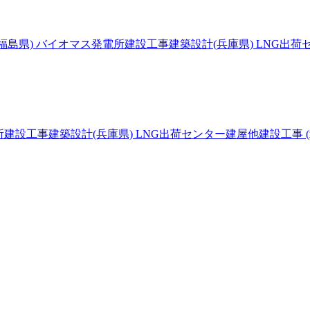
島県) バイオマス発電所建設工事建築設計(兵庫県) LNG出荷セン
設工事建築設計(兵庫県) LNG出荷センター建屋他建設工事 (北