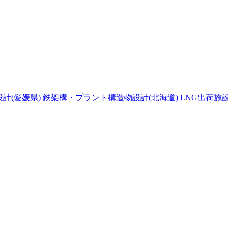
(愛媛県) 鉄架構・プラント構造物設計(北海道) LNG出荷施